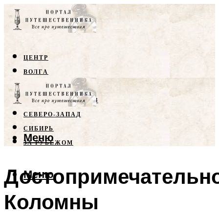
ЦЕНТР
ВОЛГА
КРЫМ
СЕВЕРНЫЙ КАВКАЗ
СЕВЕРО-ЗАПАД
СИБИРЬ
Меню
ЗА РУБЕЖОМ
Достопримечательн
Меню
Коломны