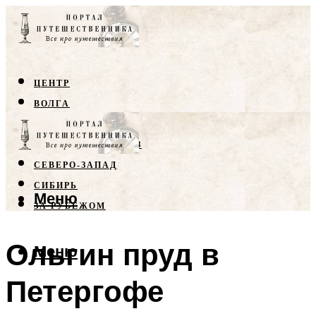
ЦЕНТР
ВОЛГА
КРЫМ
СЕВЕРНЫЙ КАВКАЗ
СЕВЕРО-ЗАПАД
СИБИРЬ
Меню
ЗА РУБЕЖОМ
Ольгин пруд в
Меню
Петергофе