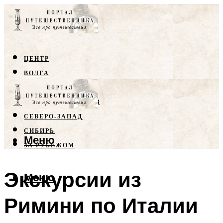
ЦЕНТР
ВОЛГА
КРЫМ
СЕВЕРНЫЙ КАВКАЗ
СЕВЕРО-ЗАПАД
СИБИРЬ
Меню
ЗА РУБЕЖОМ
Экскурсии из
Меню
Римини по Италии