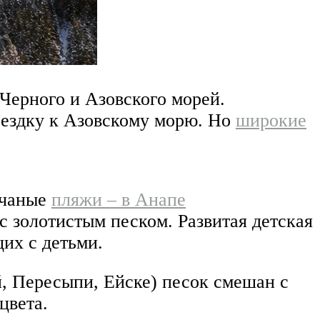
Черного и Азовского морей.
оездку к Азовскому морю. Но
широкие
счаные
пляжи – в Анапе
с золотистым песком. Развитая детская
их с детьми.
й, Пересыпи, Ейске) песок смешан с
цвета.