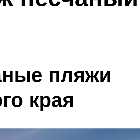
аные пляжи
го края