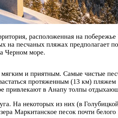
рритория, расположенная на побережье 
дых на песчаных пляжах предполагает п
на Черном море.
, мягким и приятным. Самые чистые пе
вастаться протяженным (13 км) пляжем 
ре привлекают в Анапу толпы отдыхающ
уга. На некоторых из них (в Голубицко
зера Маркитанское песок почти белого 