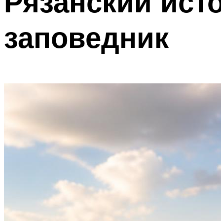
Рязанский ист
заповедник