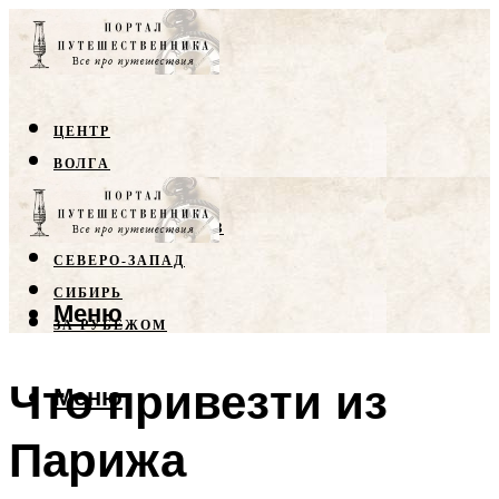
ЦЕНТР
ВОЛГА
КРЫМ
СЕВЕРНЫЙ КАВКАЗ
СЕВЕРО-ЗАПАД
СИБИРЬ
Меню
ЗА РУБЕЖОМ
Что привезти из
Меню
Парижа