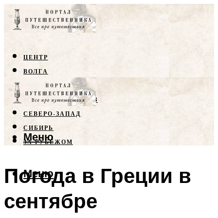
ЦЕНТР
ВОЛГА
КРЫМ
СЕВЕРНЫЙ КАВКАЗ
СЕВЕРО-ЗАПАД
СИБИРЬ
Меню
ЗА РУБЕЖОМ
Погода в Греции в
Меню
сентябре