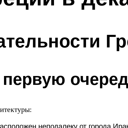
ательности Гр
в первую очере
итектуры:
Расположен неподалеку от города Ира