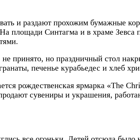
овать и раздают прохожим бумажные кор
а площади Синтагма и в храме Зевса п
тями.
 не принято, но праздничный стол накр
гранаты, печенье курабьедес и хлеб хр
ается рождественская ярмарка «The Chri
ь продают сувениры и украшения, работа
глись все огоньки. Детей отсюда было н