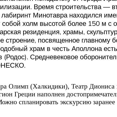
илизации. Время строительства — в
 лабиринт Минотавра находился имен
 собой холм высотой более 150 м с 
арская резиденция, храмы, скульпту
е строение, посвященное главному бо
 Подобный храм в честь Аполлона есть
 (Родос). Средневековое обороните
 ЮНЕСКО.
ора Олимп (Халкидики), Театр Диониса
гион Греции наполнен достопримечатель
Можно спланировать экскурсию заранее 