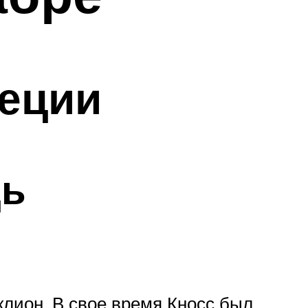
еции
дь
клион. В свое время Кносс был