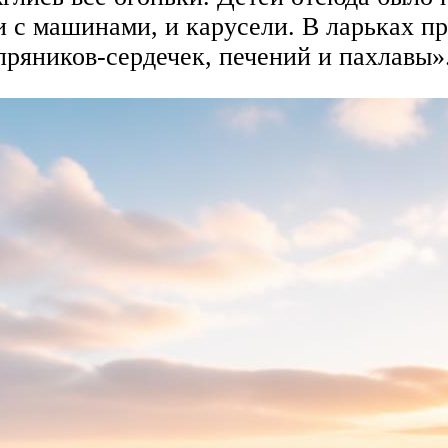
ки с машинами, и карусели. В ларьках п
ряников-сердечек, печений и пахлавы»