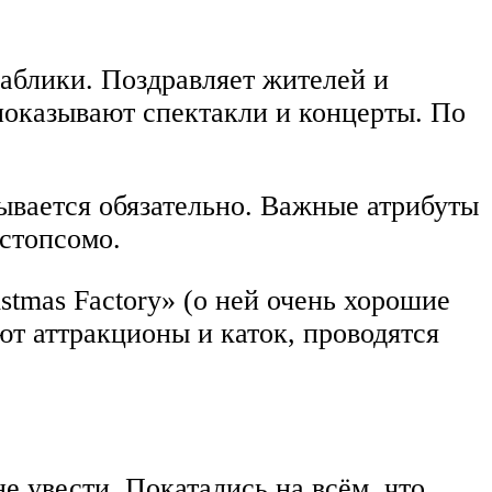
аблики. Поздравляет жителей и
оказывают спектакли и концерты. По
ывается обязательно. Важные атрибуты
истопсомо.
stmas Factory» (о ней очень хорошие
ют аттракционы и каток, проводятся
е увести. Покатались на всём, что