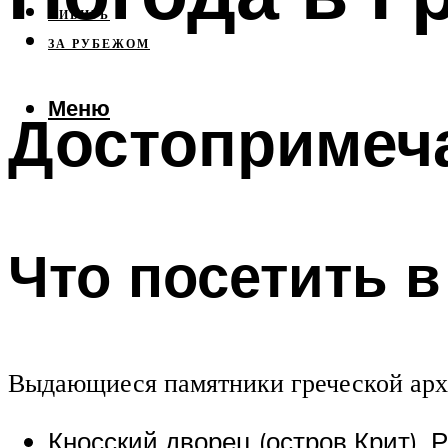
СИБИРЬ
ЗА РУБЕЖОМ
Меню
Достопримеч
Что посетить 
Выдающиеся памятники греческой арх
Кносский дворец (остров Крит). 