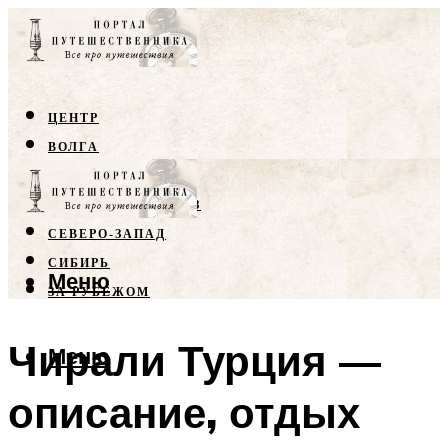
ЦЕНТР
ВОЛГА
КРЫМ
СЕВЕРНЫЙ КАВКАЗ
СЕВЕРО-ЗАПАД
СИБИРЬ
Меню
ЗА РУБЕЖОМ
Чирали Турция —
Меню
описание, отдых