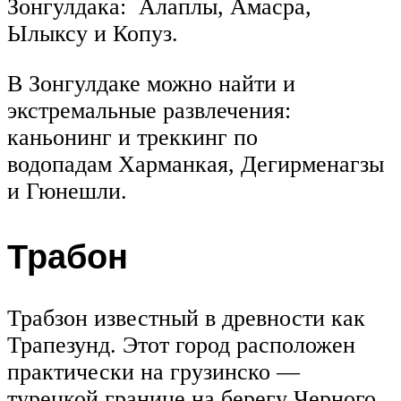
Зонгулдака: Алаплы, Амасра,
Ылыксу и Копуз.
В Зонгулдаке можно найти и
экстремальные развлечения:
каньонинг и треккинг по
водопадам Харманкая, Дегирменагзы
и Гюнешли.
Трабон
Трабзон известный в древности как
Трапезунд. Этот город расположен
практически на грузинско —
турецкой границе на берегу Черного