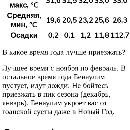
31,6
31,5
32,0
33,0
33,0
макс, °C
Средняя,
19,6
20,5
23,2
25,6
26,3
мин, °C
Осадки
0,2
0,1
1,2
11,8
112,7
В какое время года лучше приезжать?
Лучшее время с ноября по февраль. В
остальное время года Бенаулим
пустует, идут дожди. Не бойтесь
приезжать в пик сезона (декабрь,
январь). Бенаулим укроет вас от
гоанской суеты даже в Новый Год.