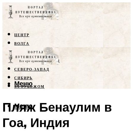
ЦЕНТР
ВОЛГА
КРЫМ
СЕВЕРНЫЙ КАВКАЗ
СЕВЕРО-ЗАПАД
СИБИРЬ
Меню
ЗА РУБЕЖОМ
Пляж Бенаулим в
Меню
Гоа, Индия