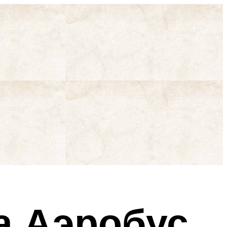
а Аэробус