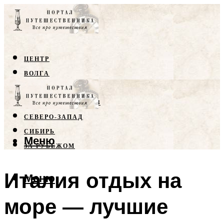
ЦЕНТР
ВОЛГА
КРЫМ
СЕВЕРНЫЙ КАВКАЗ
СЕВЕРО-ЗАПАД
СИБИРЬ
Меню
ЗА РУБЕЖОМ
Италия отдых на
Меню
море — лучшие