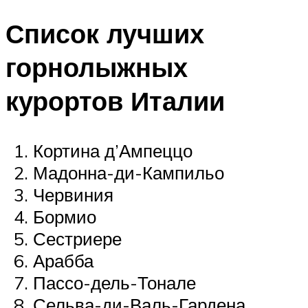
Список лучших
горнолыжных
курортов Италии
Кортина д’Ампеццо
Мадонна-ди-Кампильо
Червиния
Бормио
Сестриере
Арабба
Пассо-дель-Тонале
Сельва-ди-Валь-Гардена