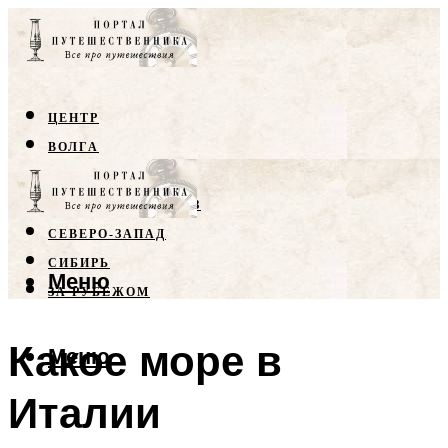
ЦЕНТР
ВОЛГА
КРЫМ
СЕВЕРНЫЙ КАВКАЗ
СЕВЕРО-ЗАПАД
СИБИРЬ
Меню
ЗА РУБЕЖОМ
Какое море в
Меню
Италии