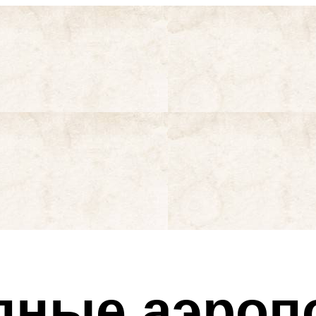
пные аэроп