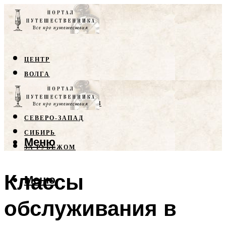
ЦЕНТР
ВОЛГА
КРЫМ
СЕВЕРНЫЙ КАВКАЗ
СЕВЕРО-ЗАПАД
СИБИРЬ
Меню
ЗА РУБЕЖОМ
Классы
Меню
обслуживания в