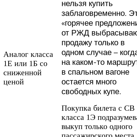
нельзя купить
заблаговременно. Э
«горячее предложен
от РЖД выбрасываю
продажу только в
одном случае – когд
Аналог класса
на каком-то маршру
1Е или 1Б со
в спальном вагоне
сниженной
остается много
ценой
свободных купе.
Покупка билета с СВ
класса 1Э подразумев
выкуп только одного
пассажирского места.