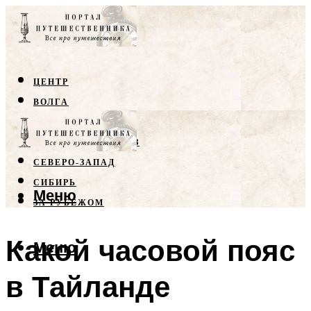
ЦЕНТР
ВОЛГА
КРЫМ
СЕВЕРНЫЙ КАВКАЗ
СЕВЕРО-ЗАПАД
СИБИРЬ
Меню
ЗА РУБЕЖОМ
Какой часовой пояс
Меню
в Тайланде