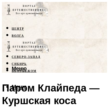
ЦЕНТР
ВОЛГА
КРЫМ
СЕВЕРНЫЙ КАВКАЗ
СЕВЕРО-ЗАПАД
СИБИРЬ
Меню
ЗА РУБЕЖОМ
Паром Клайпеда —
Меню
Куршская коса