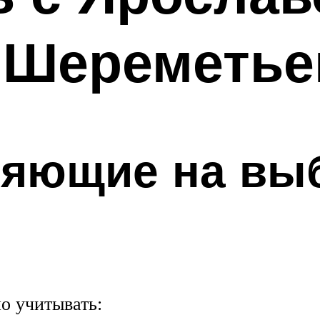
о Шереметье
ияющие на вы
о учитывать: