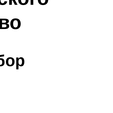
во
бор