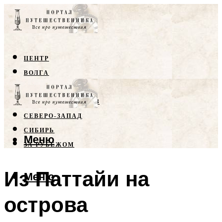
ЦЕНТР
ВОЛГА
КРЫМ
СЕВЕРНЫЙ КАВКАЗ
СЕВЕРО-ЗАПАД
СИБИРЬ
Меню
ЗА РУБЕЖОМ
Из Паттайи на
Меню
острова