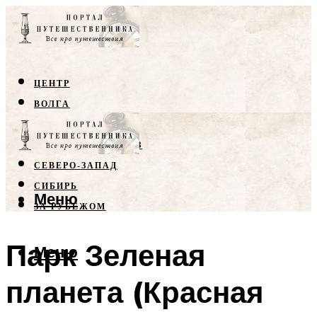
ЦЕНТР
ВОЛГА
КРЫМ
СЕВЕРНЫЙ КАВКАЗ
СЕВЕРО-ЗАПАД
СИБИРЬ
Меню
ЗА РУБЕЖОМ
Парк Зеленая
Меню
планета (Красная