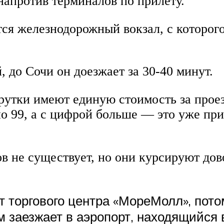
напротив терминалов по прилёту.
тся железнодорожный вокзал, с которо
, до Сочи он доезжает за 30-40 минут.
рутки имеют единую стоимость за прое
по 99, а с цифрой больше — это уже пр
в не существует, но они курсируют дово
 торгового центра «МореМолл», потом
м заезжает в аэропорт, находящийся