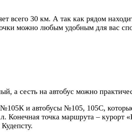
яет всего 30 км. А так как рядом нахо
 точки можно любым удобным для вас с
ый, а сесть на автобус можно практиче
 №105К и автобусы №105, 105С, которы
ал. Конечная точка маршрута – курорт 
 Кудепсту.