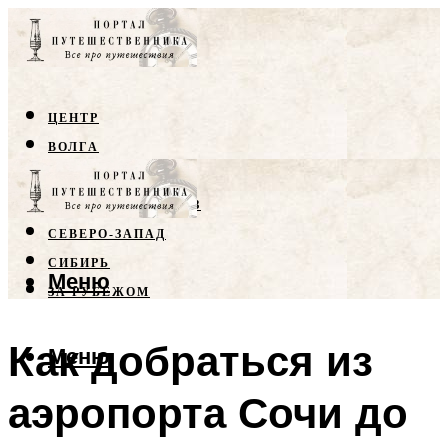
ЦЕНТР
ВОЛГА
КРЫМ
СЕВЕРНЫЙ КАВКАЗ
СЕВЕРО-ЗАПАД
СИБИРЬ
Меню
ЗА РУБЕЖОМ
Как добраться из
Меню
аэропорта Сочи до