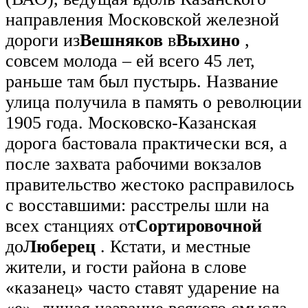
направления Московской железной
дороги из
Вешняков
в
Выхино
,
совсем молода – ей всего 45 лет,
раньше там был пустырь. Название
улица получила в память о революции
1905 года. Московско-Казанская
дорога бастовала практически вся, а
после захвата рабочими вокзалов
правительство жестоко расправилось
с восставшими: расстрелы шли на
всех станциях от
Сортировочной
до
Люберец
. Кстати, и местные
жители, и гости района в слове
«казанец» часто ставят ударение на