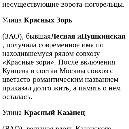
несуществующие ворота-погорельцы.
Улица
Красных Зорь
(ЗАО), бывшая
Лесная
и
Пушкинская
, получила современное имя по
находившемуся рядом совхозу
«Красные зори». После включения
Кунцева в состав Москвы совхоз с
цветасто-романтическим названием
приказал долго жить, а память о нем
осталась.
Улица
Красный Казáнец
(ВАО), ведущая вдоль Казанского