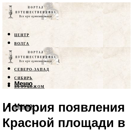
ЦЕНТР
ВОЛГА
КРЫМ
СЕВЕРНЫЙ КАВКАЗ
СЕВЕРО-ЗАПАД
СИБИРЬ
Меню
ЗА РУБЕЖОМ
История появления
Меню
Красной площади в