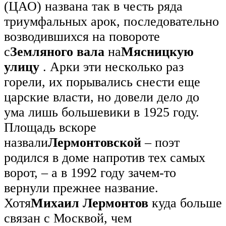
(ЦАО) названа так в честь ряда
триумфальных арок, последовательно
возводившихся на повороте
с
Земляного вала
на
Мясницкую
улицу
. Арки эти несколько раз
горели, их порывались снести еще
царские власти, но довели дело до
ума лишь большевики в 1925 году.
Площадь вскоре
назвали
Лермонтовской
– поэт
родился в доме напротив тех самых
ворот, – а в 1992 году зачем-то
вернули прежнее название.
Хотя
Михаил Лермонтов
куда больше
связан с Москвой, чем