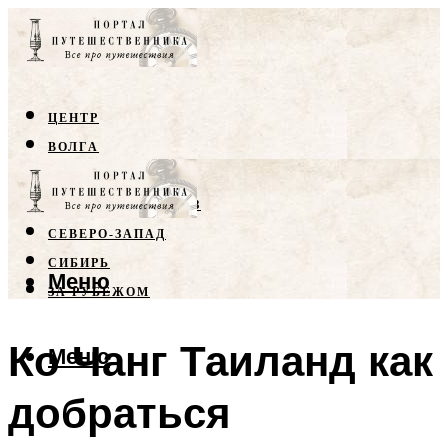
ЦЕНТР
ВОЛГА
КРЫМ
СЕВЕРНЫЙ КАВКАЗ
СЕВЕРО-ЗАПАД
СИБИРЬ
Меню
ЗА РУБЕЖОМ
Ко Чанг Таиланд как
Меню
добраться