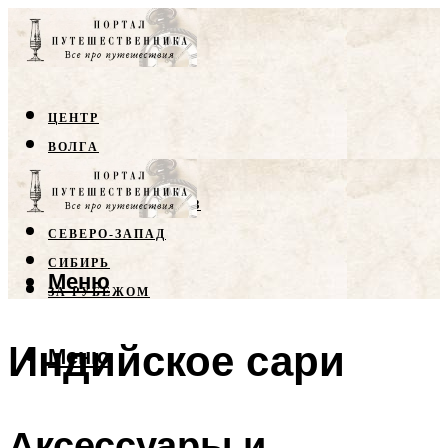
ЦЕНТР
ВОЛГА
КРЫМ
СЕВЕРНЫЙ КАВКАЗ
СЕВЕРО-ЗАПАД
СИБИРЬ
Меню
ЗА РУБЕЖОМ
Индийское сари
Меню
Аксессуары и