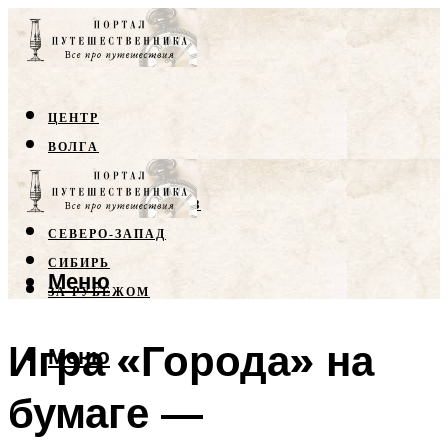
ЦЕНТР
ВОЛГА
КРЫМ
СЕВЕРНЫЙ КАВКАЗ
СЕВЕРО-ЗАПАД
СИБИРЬ
Меню
ЗА РУБЕЖОМ
Игра «Города» на
Меню
бумаге —