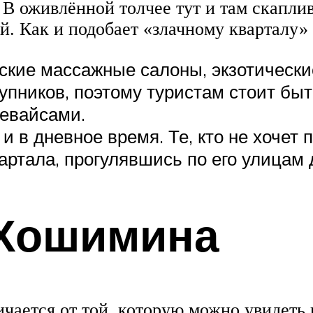
 В оживлённой толчее тут и там скапли
. Как и подобает «злачному кварталу» 
кие массажные салоны, экзотически
тупников, поэтому туристам стоит б
евайсами.
и в дневное время. Те, кто не хочет
артала, прогулявшись по его улицам 
 Хошимина
ичается от той, которую можно увидеть 