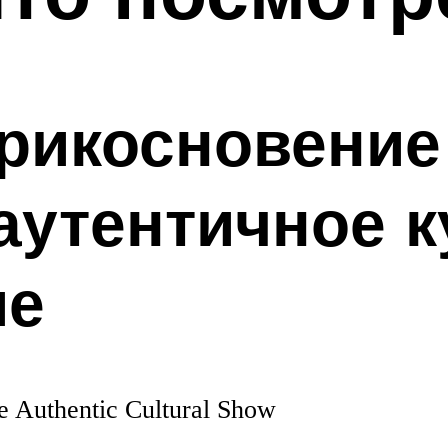
рикосновение
аутентичное к
ие
e Authentic Cultural Show