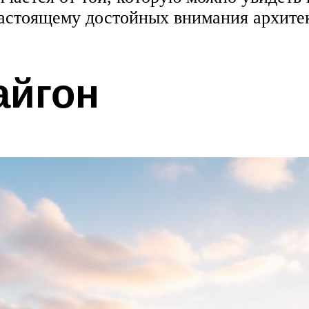
настоящему достойных внимания архитек
айгон