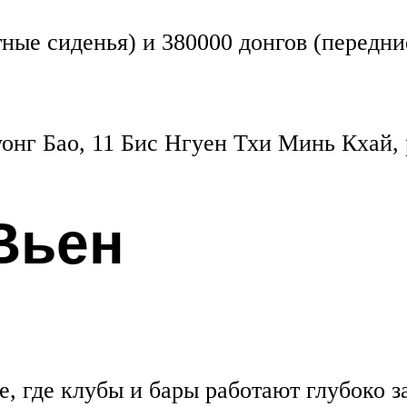
тные сиденья) и 380000 донгов (передни
онг Бао, 11 Бис Нгуен Тхи Минь Кхай,
Вьен
е, где клубы и бары работают глубоко з