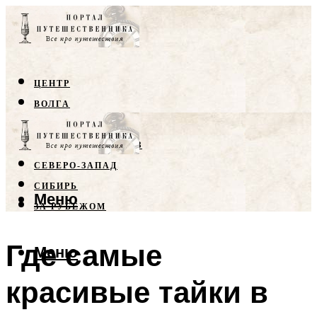
ЦЕНТР
ВОЛГА
КРЫМ
СЕВЕРНЫЙ КАВКАЗ
СЕВЕРО-ЗАПАД
СИБИРЬ
Меню
ЗА РУБЕЖОМ
Где самые
Меню
красивые тайки в