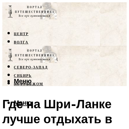
ЦЕНТР
ВОЛГА
КРЫМ
СЕВЕРНЫЙ КАВКАЗ
СЕВЕРО-ЗАПАД
СИБИРЬ
Меню
ЗА РУБЕЖОМ
Где на Шри-Ланке
Меню
лучше отдыхать в