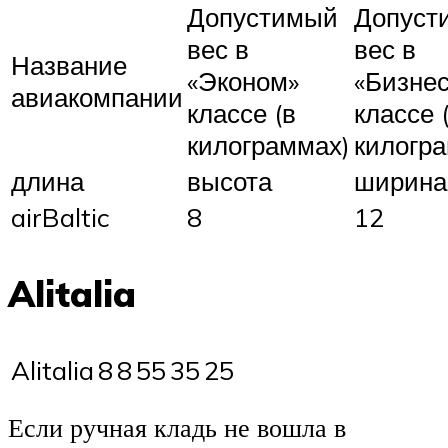
Допустимый
Допуст
вес в
вес в
Название
«Эконом»
«Бизнес
авиакомпании
классе (в
классе 
килограммах)
килогр
длина
высота
ширина
airBaltic
8
12
Alitalia
Alitalia
8
8
55
35
25
Если ручная кладь не вошла в