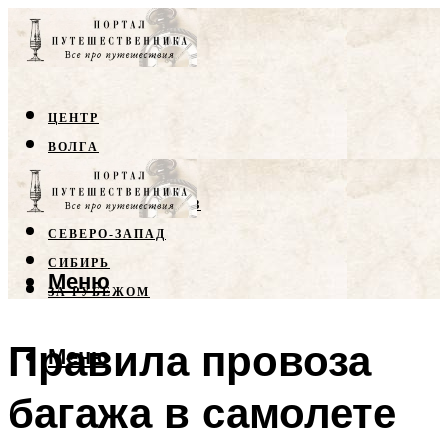
ЦЕНТР
ВОЛГА
КРЫМ
СЕВЕРНЫЙ КАВКАЗ
СЕВЕРО-ЗАПАД
СИБИРЬ
Меню
ЗА РУБЕЖОМ
Правила провоза
Меню
багажа в самолете