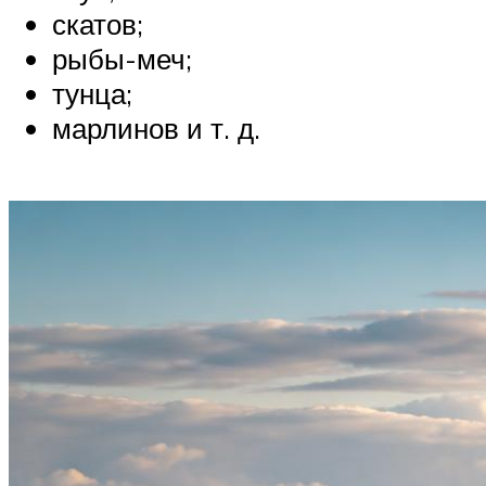
скатов;
рыбы-меч;
тунца;
марлинов и т. д.