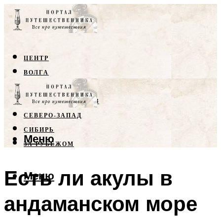
ЦЕНТР
ВОЛГА
КРЫМ
СЕВЕРНЫЙ КАВКАЗ
СЕВЕРО-ЗАПАД
СИБИРЬ
Меню
ЗА РУБЕЖОМ
Есть ли акулы в
Меню
андаманском море