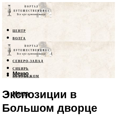
ЦЕНТР
ВОЛГА
КРЫМ
СЕВЕРНЫЙ КАВКАЗ
СЕВЕРО-ЗАПАД
СИБИРЬ
Меню
ЗА РУБЕЖОМ
Экспозиции в
Меню
Большом дворце