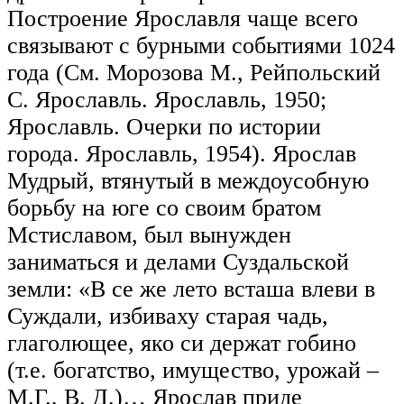
Построение Ярославля чаще всего
связывают с бурными событиями 1024
года (См. Морозова М., Рейпольский
С. Ярославль. Ярославль, 1950;
Ярославль. Очерки по истории
города. Ярославль, 1954). Ярослав
Мудрый, втянутый в междоусобную
борьбу на юге со своим братом
Мстиславом, был вынужден
заниматься и делами Суздальской
земли: «В се же лето всташа влеви в
Суждали, избиваху старая чадь,
глаголющее, яко си держат гобино
(т.е. богатство, имущество, урожай –
М.Г., В. Д.)… Ярослав приде