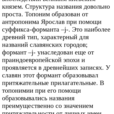
князем. Структура названия довольно
проста. Топоним образован от
антропонима Ярослав при помощи
суффикса-форманта –j-. Это наиболее
древний тип, характерный для
названий славянских городов;
формант –j- унаследован еще от
праиндоевропейской эпохи и
проявляется в древнейших записях. У
славян этот формант образовывал
притяжательные прилагательные. В
топонимии при его помощи
образовывались названия
преимущественно со значением
притяжательности от личных имен,