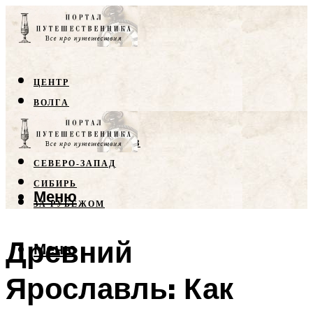
ЦЕНТР
ВОЛГА
КРЫМ
СЕВЕРНЫЙ КАВКАЗ
СЕВЕРО-ЗАПАД
СИБИРЬ
Меню
ЗА РУБЕЖОМ
Древний
Меню
Ярославль: Как