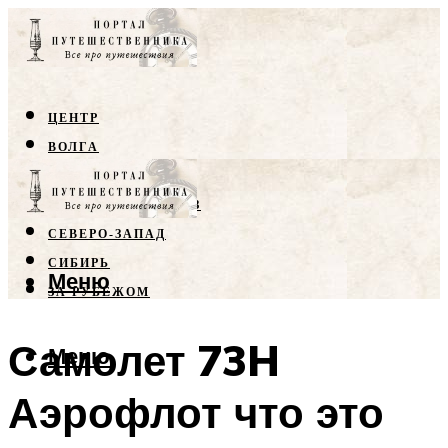
ЦЕНТР
ВОЛГА
КРЫМ
СЕВЕРНЫЙ КАВКАЗ
СЕВЕРО-ЗАПАД
СИБИРЬ
Меню
ЗА РУБЕЖОМ
Самолет 73H
Меню
Аэрофлот что это