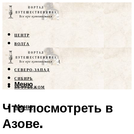
ЦЕНТР
ВОЛГА
КРЫМ
СЕВЕРНЫЙ КАВКАЗ
СЕВЕРО-ЗАПАД
СИБИРЬ
Меню
ЗА РУБЕЖОМ
Что посмотреть в
Меню
Азове.