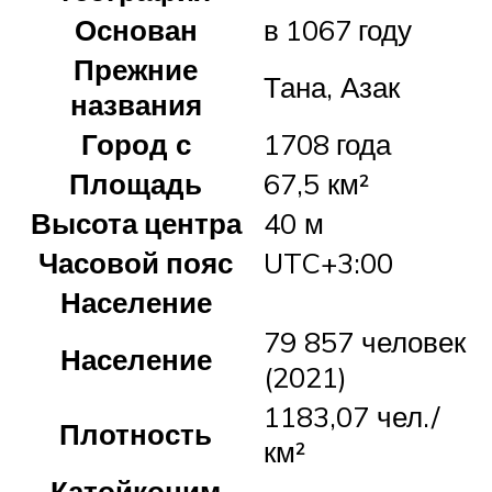
Основан
в 1067 году
Прежние
Тана, Азак
названия
Город с
1708 года
Площадь
67,5 км²
Высота центра
40 м
Часовой пояс
UTC+3:00
Население
79 857 человек
Население
(2021)
1183,07 чел./
Плотность
км²
Катойконим