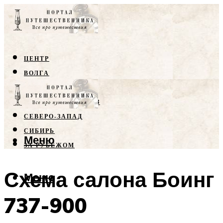
ЦЕНТР
ВОЛГА
КРЫМ
СЕВЕРНЫЙ КАВКАЗ
СЕВЕРО-ЗАПАД
СИБИРЬ
Меню
ЗА РУБЕЖОМ
Схема салона Боинг
Меню
737-900