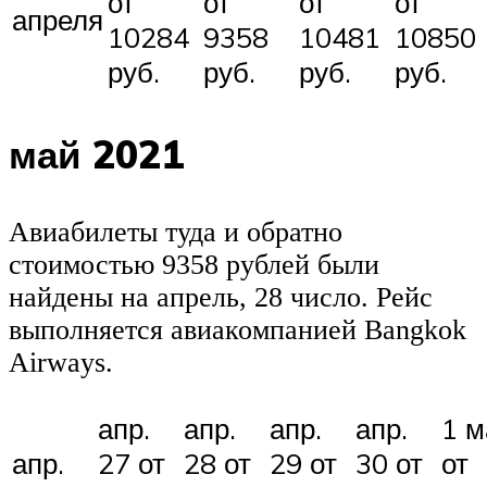
от
от
от
от
апреля
10284
9358
10481
10850
руб.
руб.
руб.
руб.
май 2021
Авиабилеты туда и обратно
стоимостью 9358 рублей были
найдены на апрель, 28 число. Рейс
выполняется авиакомпанией Bangkok
Airways.
апр.
апр.
апр.
апр.
1 м
апр.
27 от
28 от
29 от
30 от
от