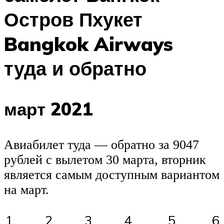
Остров Пхукет
Bangkok Airways
туда и обратно
март 2021
Авиабилет туда — обратно за 9047
рублей c вылетом 30 марта, вторник
является самым доступным вариантом
на март.
1
2
3
4
5
6