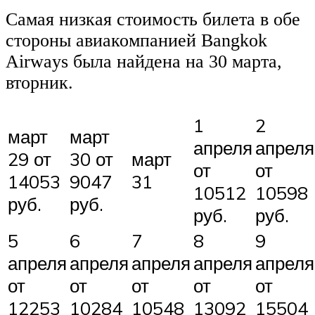
Самая низкая стоимость билета в обе
стороны авиакомпанией Bangkok
Airways была найдена на 30 марта,
вторник.
1
2
март
март
апреля
апреля
29 от
30 от
март
от
от
14053
9047
31
10512
10598
руб.
руб.
руб.
руб.
5
6
7
8
9
апреля
апреля
апреля
апреля
апреля
от
от
от
от
от
12253
10284
10548
13092
15504