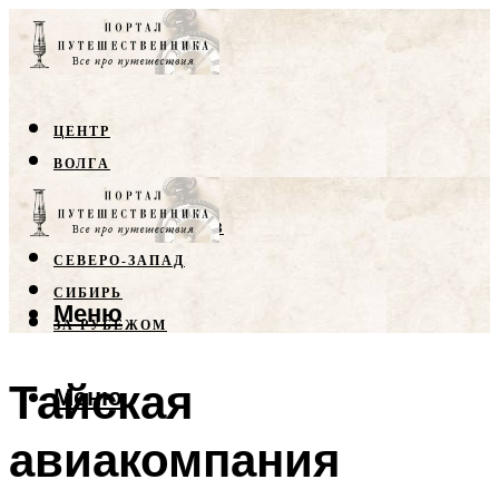
ЦЕНТР
ВОЛГА
КРЫМ
СЕВЕРНЫЙ КАВКАЗ
СЕВЕРО-ЗАПАД
СИБИРЬ
Меню
ЗА РУБЕЖОМ
Тайская
Меню
авиакомпания