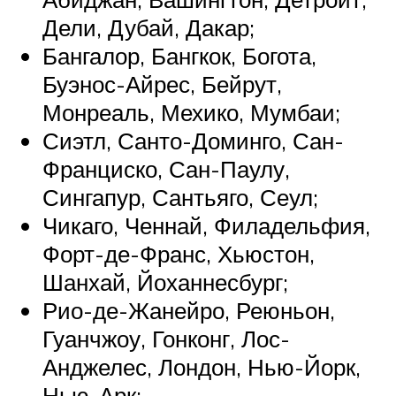
Дели, Дубай, Дакар;
Бангалор, Бангкок, Богота,
Буэнос-Айрес, Бейрут,
Монреаль, Мехико, Мумбаи;
Сиэтл, Санто-Доминго, Сан-
Франциско, Сан-Паулу,
Сингапур, Сантьяго, Сеул;
Чикаго, Ченнай, Филадельфия,
Форт-де-Франс, Хьюстон,
Шанхай, Йоханнесбург;
Рио-де-Жанейро, Реюньон,
Гуанчжоу, Гонконг, Лос-
Анджелес, Лондон, Нью-Йорк,
Нью-Арк;