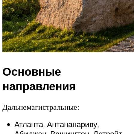
Основные
направления
Дальнемагистральные:
Атланта, Антананариву,
Абиджан, Вашингтон, Детройт,