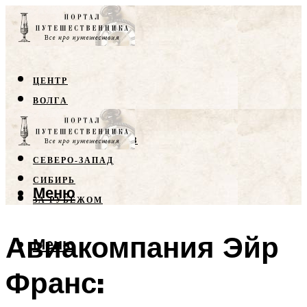
ЦЕНТР
ВОЛГА
КРЫМ
СЕВЕРНЫЙ КАВКАЗ
СЕВЕРО-ЗАПАД
СИБИРЬ
Меню
ЗА РУБЕЖОМ
Авиакомпания Эйр
Меню
Франс: