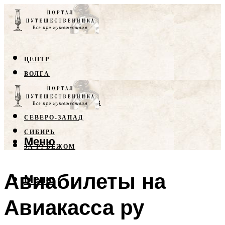
ЦЕНТР
ВОЛГА
КРЫМ
СЕВЕРНЫЙ КАВКАЗ
СЕВЕРО-ЗАПАД
СИБИРЬ
Меню
ЗА РУБЕЖОМ
Авиабилеты на
Меню
Авиакасса ру