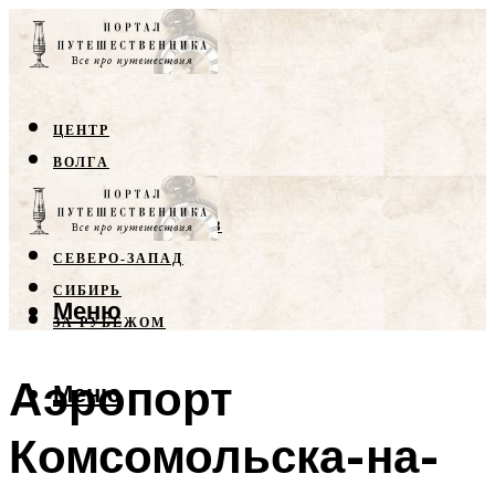
ЦЕНТР
ВОЛГА
КРЫМ
СЕВЕРНЫЙ КАВКАЗ
СЕВЕРО-ЗАПАД
СИБИРЬ
Меню
ЗА РУБЕЖОМ
Аэропорт
Меню
Комсомольска-на-