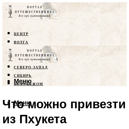
ЦЕНТР
ВОЛГА
КРЫМ
СЕВЕРНЫЙ КАВКАЗ
СЕВЕРО-ЗАПАД
СИБИРЬ
Меню
ЗА РУБЕЖОМ
Что можно привезти
Меню
из Пхукета