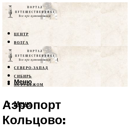
ЦЕНТР
ВОЛГА
КРЫМ
СЕВЕРНЫЙ КАВКАЗ
СЕВЕРО-ЗАПАД
СИБИРЬ
Меню
ЗА РУБЕЖОМ
Аэропорт
Меню
Кольцово: