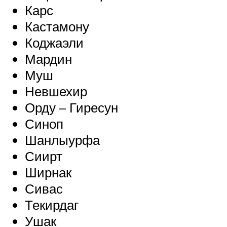
Карс
Кастамону
Коджаэли
Мардин
Муш
Невшехир
Орду – Гиресун
Синоп
Шанлыурфа
Сиирт
Ширнак
Сивас
Текирдаг
Ушак