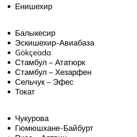
Енишехир
Балыкесир
Эскишехир-Авиабаза
Gökçeada
Стамбул – Ататюрк
Стамбул – Хезарфен
Сельчук – Эфес
Токат
Чукурова
Гюмюшхане-Байбурт