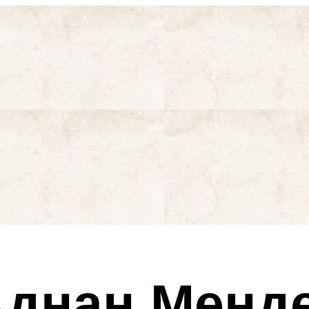
Аднан Менд