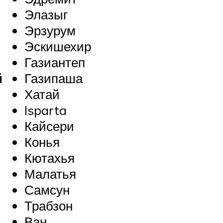
Элазыг
Эрзурум
Эскишехир
Газиантеп
й
Газипаша
Хатай
Isparta
Кайсери
Конья
Кютахья
Малатья
Самсун
Трабзон
Ван