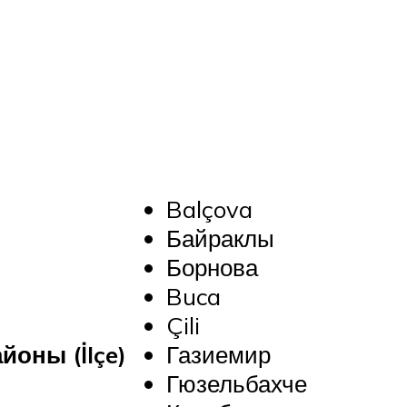
Balçova
Байраклы
Борнова
Buca
Çili
оны (İlçe)
Газиемир
Гюзельбахче