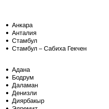
Анкара
Анталия
Стамбул
Стамбул – Сабиха Гекчен
Адана
Бодрум
Даламан
Денизли
Диярбакыр
Эдремит