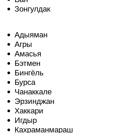
Зонгулдак
Адыяман
Агры
Амасья
Бэтмен
Бингёль
Бурса
Чанаккале
Эрзинджан
Хаккари
Игдыр
Кахраманмараш