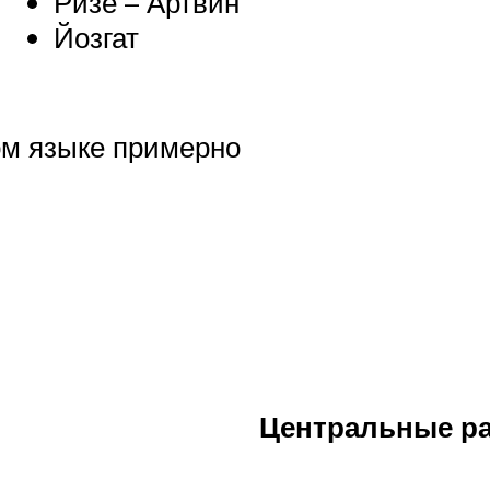
Ризе – Артвин
Йозгат
ом языке примерно
Центральные рай