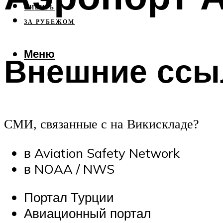
СИБИРЬ
ЗА РУБЕЖОМ
Меню
Внешние ссыл
СМИ, связанные с на Викискладе?
в Aviation Safety Network
в NOAA / NWS
Портал Турции
Авиационный портал