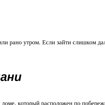
ли рано утром. Если зайти слишком дал
ани
м доме, который расположен по побере