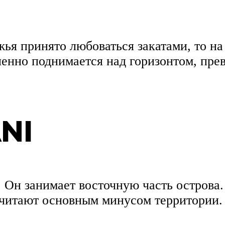
жья принято любоваться закатами, то н
дленно поднимается над горизонтом, пр
NI
Он занимает восточную часть острова.
 считают основным минусом территории