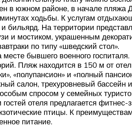
ен в южном районе, в начале пляжа
5 минутах ходьбы. К услугам отдыхаю
 и бильярд. На территории представл
узи и мостиком, украшенным декорат
автраки по типу «шведский стол».
а месте бывшего военного госпиталя.
рий. Пляж находится в 150 м от оте
ки», «полупансион» и «полный пансио
жный салон, трехуровневый бассейн и
я особым спросом у семейных туристо
м гостей отеля предлагается фитнес-
экзотические птицы. К преимуществам
енное питание.