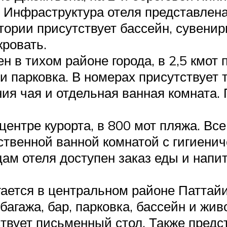
о. Инфраструктура отеля представлен
ории присутствует бассейн, сувенирн
кровать.
н в тихом районе города, в 2,5 кмот 
 парковка. В номерах присутствует 
ия чая и отдельная ванная комната.
 центре курорта, в 800 мот пляжа. 
ственной ванной комнатой с гигиени
цам отеля доступен заказ еды и напи
ается в центральном районе Паттайи, 
агажа, бар, парковка, бассейн и жи
твует письменный стол. Также предс