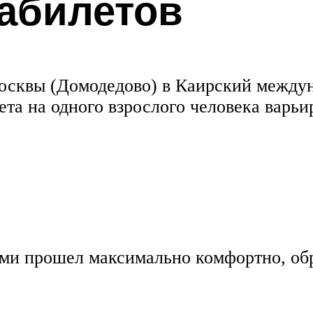
абилетов
осквы (Домодедово) в Каирский междун
та на одного взрослого человека варьир
ми прошел максимально комфортно, обр