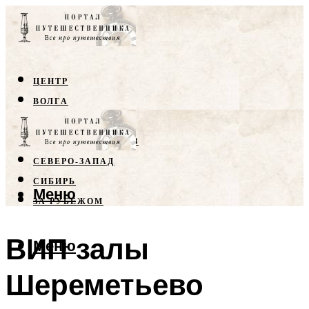
ЦЕНТР
ВОЛГА
КРЫМ
СЕВЕРНЫЙ КАВКАЗ
СЕВЕРО-ЗАПАД
СИБИРЬ
Меню
ЗА РУБЕЖОМ
ВИП залы
Меню
Шереметьево