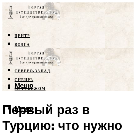
ЦЕНТР
ВОЛГА
КРЫМ
СЕВЕРНЫЙ КАВКАЗ
СЕВЕРО-ЗАПАД
СИБИРЬ
Меню
ЗА РУБЕЖОМ
Первый раз в
Меню
Турцию: что нужно