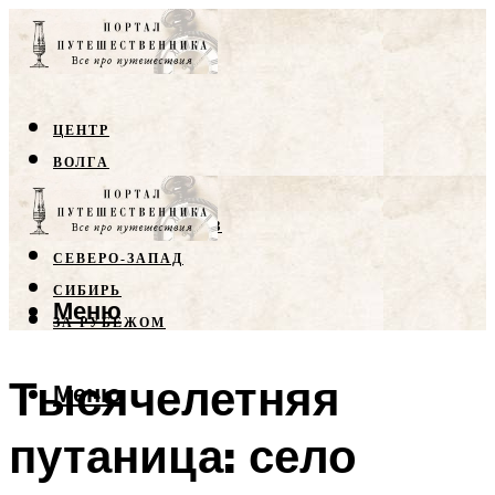
ЦЕНТР
ВОЛГА
КРЫМ
СЕВЕРНЫЙ КАВКАЗ
СЕВЕРО-ЗАПАД
СИБИРЬ
Меню
ЗА РУБЕЖОМ
Тысячелетняя
Меню
путаница: село