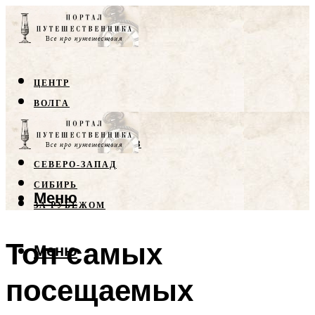
ЦЕНТР
ВОЛГА
КРЫМ
СЕВЕРНЫЙ КАВКАЗ
СЕВЕРО-ЗАПАД
СИБИРЬ
Меню
ЗА РУБЕЖОМ
Топ самых
Меню
посещаемых